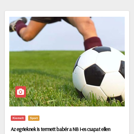
Kiemelt
Sport
Az egrieknek is termett babér a NB I-es csapat ellen