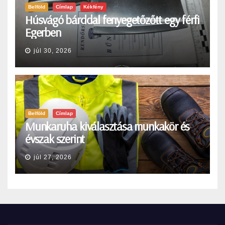
Belföld
Címlap
Kékfény
Húsvágó bárddal fenyegetőzőtt egy férfi
Egerben
júl 30, 2026
Belföld
Címlap
Munkaruha kiválasztása munkakör és
évszak szerint
júl 27, 2026