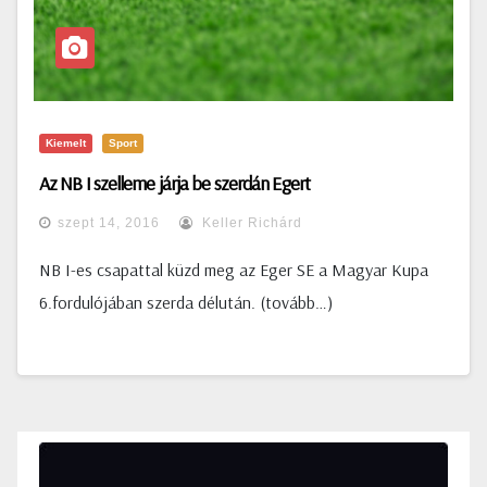
Kiemelt
Sport
Az NB I szelleme járja be szerdán Egert
szept 14, 2016
Keller Richárd
NB I-es csapattal küzd meg az Eger SE a Magyar Kupa
6.fordulójában szerda délután. (tovább…)