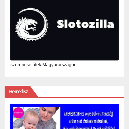
szerencsejáték Magyarországon
Hemedisz