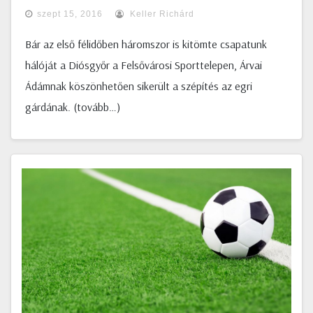
szept 15, 2016
Keller Richárd
Bár az első félidőben háromszor is kitömte csapatunk
hálóját a Diósgyőr a Felsővárosi Sporttelepen, Árvai
Ádámnak köszönhetően sikerült a szépítés az egri
gárdának. (tovább…)