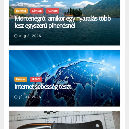
Belföld
Címlap
Külföld
Montenegró: amikor egy nyaralás több
lesz egyszerű pihenésnél
aug 3, 2026
Bulvár
TESZT
Internet sebesség teszt
júl 31, 2026