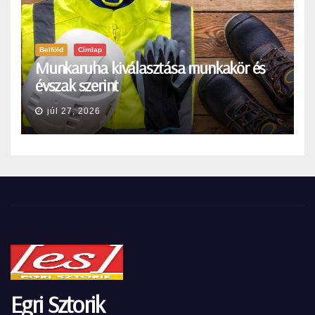
Belföld
Címlap
Munkaruha kiválasztása munkakör és
évszak szerint
júl 27, 2026
Egri Sztorik