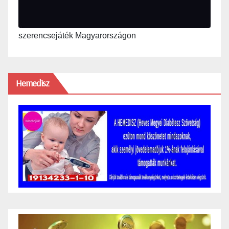
szerencsejáték Magyarországon
Hemedisz