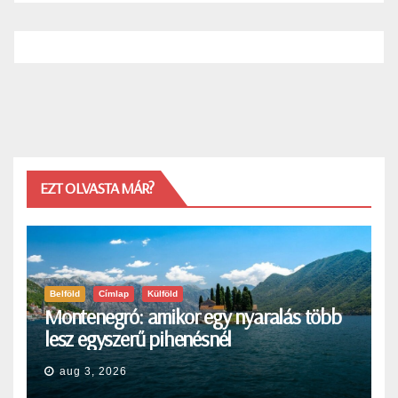
EZT OLVASTA MÁR?
Belföld
Címlap
Külföld
Montenegró: amikor egy nyaralás több
lesz egyszerű pihenésnél
aug 3, 2026