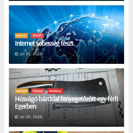
Bulvár
TESZT
Internet sebesség teszt
júl 31, 2026
Belföld
Címlap
Kékfény
Húsvágó bárddal fenyegetőzőtt egy férfi
Egerben
júl 30, 2026