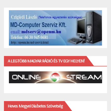
A LEGTÖBB MAGYAR RÁDIÓ ÉS TV EGY HELYEN!
Heves Megyei Diabetes Szövetség