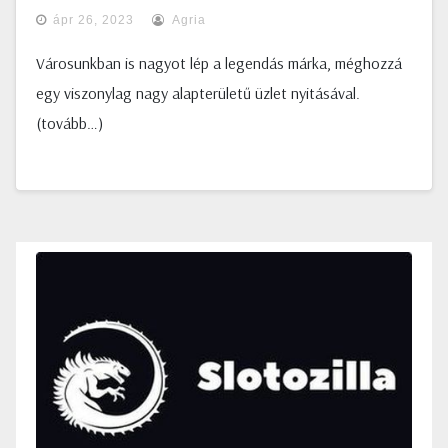
ápr 26, 2023
Agria
Városunkban is nagyot lép a legendás márka, méghozzá
egy viszonylag nagy alapterületű üzlet nyitásával.
(tovább…)