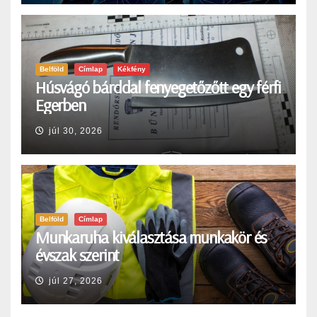
Belföld
Címlap
Kékfény
Húsvágó bárddal fenyegetőzőtt egy férfi
Egerben
júl 30, 2026
Belföld
Címlap
Munkaruha kiválasztása munkakör és
évszak szerint
júl 27, 2026