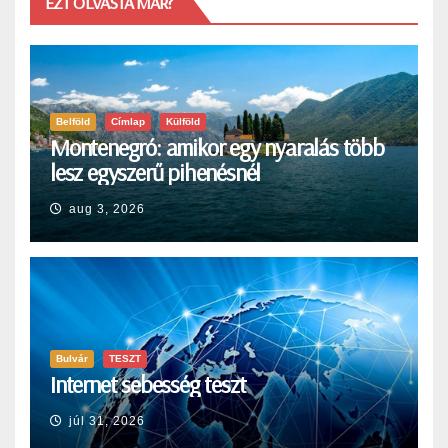
EZT OLVASTA MÁR?
Belföld
Címlap
Külföld
Montenegró: amikor egy nyaralás több
lesz egyszerű pihenésnél
aug 3, 2026
Bulvár
TESZT
Internet sebesség teszt
júl 31, 2026