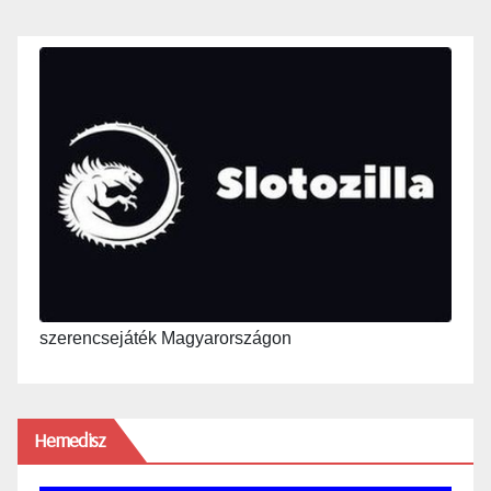
szerencsejáték Magyarországon
Hemedisz