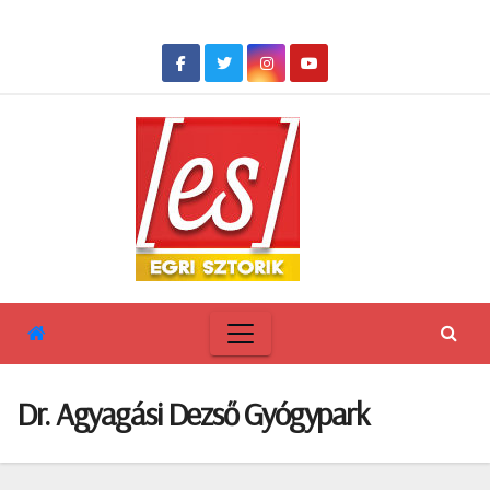
Skip
to
content
Dr. Agyagási Dezső Gyógypark