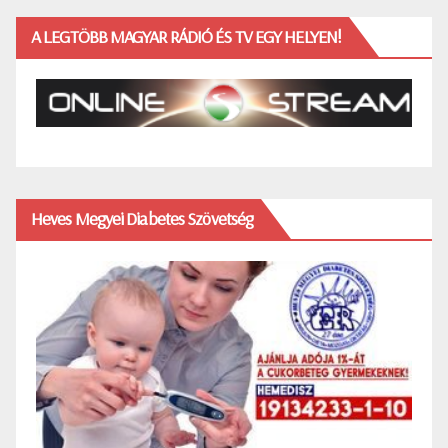
A LEGTÖBB MAGYAR RÁDIÓ ÉS TV EGY HELYEN!
Heves Megyei Diabetes Szövetség