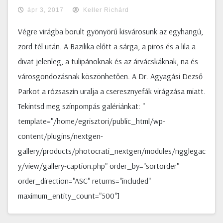
ápr 3, 2017
Keller Richárd
Végre virágba borult gyönyörű kisvárosunk az egyhangú,
zord tél után. A Bazilika előtt a sárga, a piros és a lila a
divat jelenleg, a tulipánoknak és az árvácskáknak, na és
városgondozásnak köszönhetően. A Dr. Agyagási Dezső
Parkot a rózsaszín uralja a cseresznyefák virágzása miatt.
Tekintsd meg színpompás galériánkat: "
template="/home/egrisztori/public_html/wp-
content/plugins/nextgen-
gallery/products/photocrati_nextgen/modules/ngglegac
y/view/gallery-caption.php" order_by="sortorder"
order_direction="ASC" returns="included"
maximum_entity_count="500"]