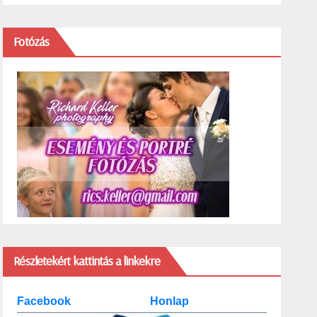
Fotózás
Részletekért kattintás a linkekre
Facebook
Honlap