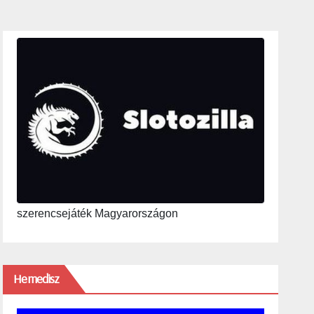
szerencsejáték Magyarországon
Hemedisz