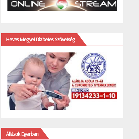
Heves Megyei Diabetes Szövetség
Állások Egerben