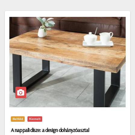
Belföld
Kiemelt
A nappali dísze: a design dohányzóasztal