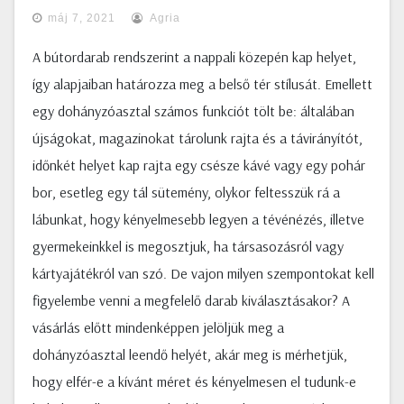
máj 7, 2021
Agria
A bútordarab rendszerint a nappali közepén kap helyet,
így alapjaiban határozza meg a belső tér stílusát. Emellett
egy dohányzóasztal számos funkciót tölt be: általában
újságokat, magazinokat tárolunk rajta és a távirányítót,
időnkét helyet kap rajta egy csésze kávé vagy egy pohár
bor, esetleg egy tál sütemény, olykor feltesszük rá a
lábunkat, hogy kényelmesebb legyen a tévénézés, illetve
gyermekeinkkel is megosztjuk, ha társasozásról vagy
kártyajátékról van szó. De vajon milyen szempontokat kell
figyelembe venni a megfelelő darab kiválasztásakor? A
vásárlás előtt mindenképpen jelöljük meg a
dohányzóasztal leendő helyét, akár meg is mérhetjük,
hogy elfér-e a kívánt méret és kényelmesen el tudunk-e