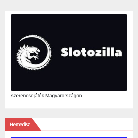
szerencsejáték Magyarországon
Hemedisz