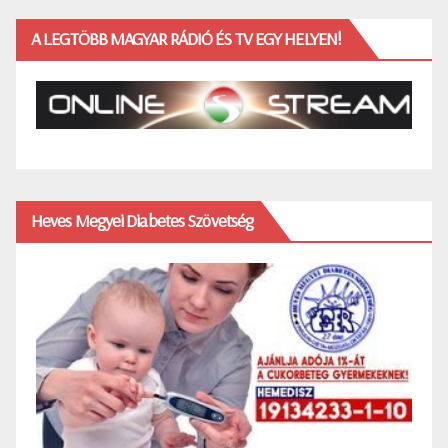
A LEGTÖBB MAGYAR RÁDIÓ ÉS TV EGY HELYEN!
Heves Megyei Diabetes Szövetség