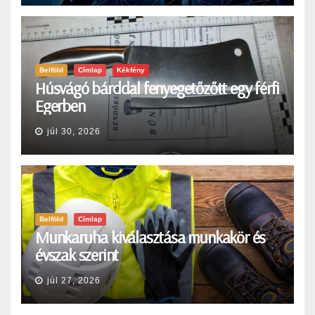
Belföld
Címlap
Kékfény
Húsvágó bárddal fenyegetőzőtt egy férfi
Egerben
júl 30, 2026
Belföld
Címlap
Munkaruha kiválasztása munkakör és
évszak szerint
júl 27, 2026