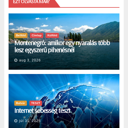
EZT OLVASTA MÁR?
Belföld
Címlap
Külföld
Montenegró: amikor egy nyaralás több
lesz egyszerű pihenésnél
aug 3, 2026
Bulvár
TESZT
Internet sebesség teszt
júl 31, 2026