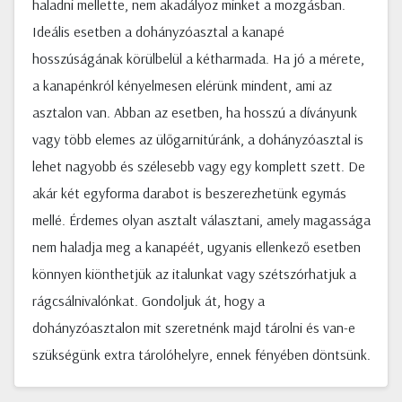
haladni mellette, nem akadályoz minket a mozgásban.
Ideális esetben a dohányzóasztal a kanapé
hosszúságának körülbelül a kétharmada. Ha jó a mérete,
a kanapénkról kényelmesen elérünk mindent, ami az
asztalon van. Abban az esetben, ha hosszú a díványunk
vagy több elemes az ülőgarnitúránk, a dohányzóasztal is
lehet nagyobb és szélesebb vagy egy komplett szett. De
akár két egyforma darabot is beszerezhetünk egymás
mellé. Érdemes olyan asztalt választani, amely magassága
nem haladja meg a kanapéét, ugyanis ellenkező esetben
könnyen kiönthetjük az italunkat vagy szétszórhatjuk a
rágcsálnivalónkat. Gondoljuk át, hogy a
dohányzóasztalon mit szeretnénk majd tárolni és van-e
szükségünk extra tárolóhelyre, ennek fényében döntsünk.