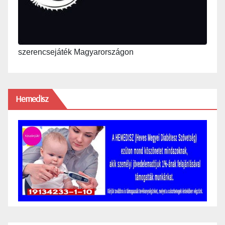
szerencsejáték Magyarországon
Hemedisz