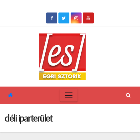
Skip
to
content
déli iparterület