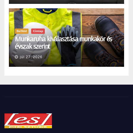
Belföld
Címlap
Munkaruha kiválasztása munkakör és
évszak szerint
júl 27, 2026