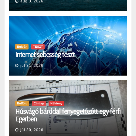
aug 3, 2026
Bulvár
TESZT
Internet sebesség teszt
júl 31, 2026
Belföld
Címlap
Kékfény
Húsvágó bárddal fenyegetőzőtt egy férfi
Egerben
júl 30, 2026