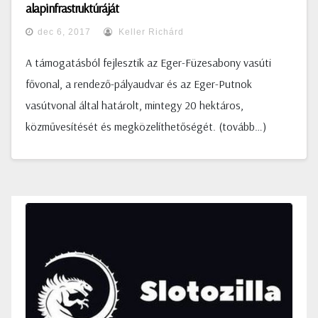
alapinfrastruktúráját
dec 6, 2017
Keller Richárd
A támogatásból fejlesztik az Eger-Füzesabony vasúti
fővonal, a rendező-pályaudvar és az Eger-Putnok
vasútvonal által határolt, mintegy 20 hektáros,
közművesítését és megközelíthetőségét. (tovább…)