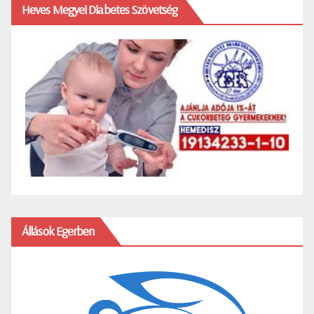
Heves Megyei Diabetes Szövetség
Állások Egerben