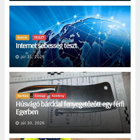
Bulvár
TESZT
Internet sebesség teszt
júl 31, 2026
Belföld
Címlap
Kékfény
Húsvágó bárddal fenyegetőzőtt egy férfi
Egerben
júl 30, 2026