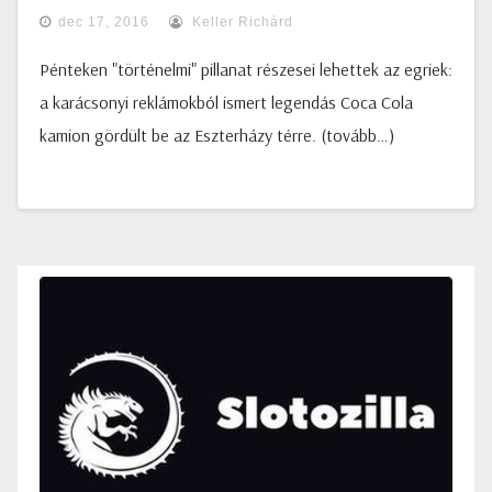
dec 17, 2016
Keller Richárd
Pénteken "történelmi" pillanat részesei lehettek az egriek:
a karácsonyi reklámokból ismert legendás Coca Cola
kamion gördült be az Eszterházy térre. (tovább…)