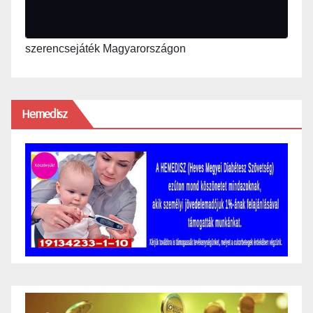
szerencsejáték Magyarországon
Hemedisz