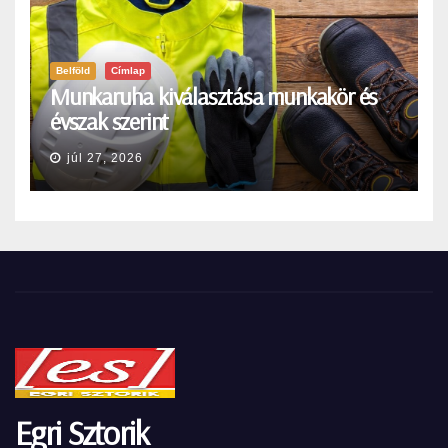
Belföld
Címlap
Munkaruha kiválasztása munkakör és
évszak szerint
júl 27, 2026
Egri Sztorik