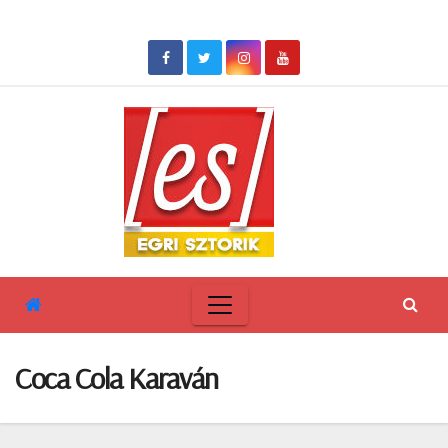
Skip
to
content
Coca Cola Karaván