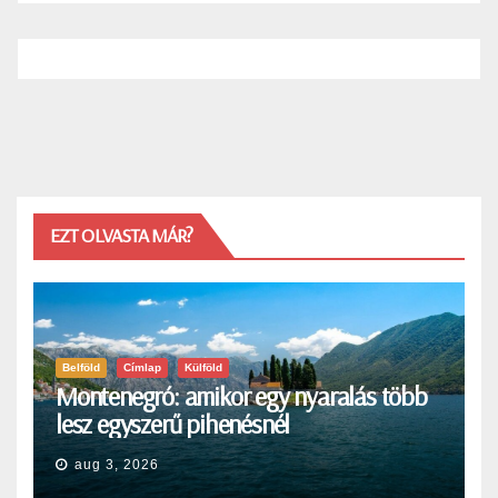
EZT OLVASTA MÁR?
Belföld
Címlap
Külföld
Montenegró: amikor egy nyaralás több
lesz egyszerű pihenésnél
aug 3, 2026