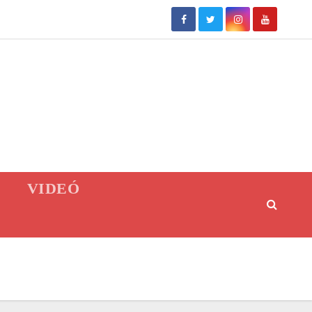
VIDEÓ