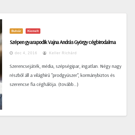
Bulvár
Kiemelt
Szépen gyarapodik Vajna András György cégbirodalma
dec 4, 2016
Keller Richárd
Szerencsejáték, média, szépségipar, ingatlan. Négy nagy
részből áll a világhírű "prodgyúszer", kormánybiztos és
szerencse fia céghálója. (tovább…)