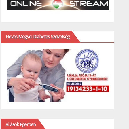
Heves Megyei Diabetes Szövetség
Állások Egerben