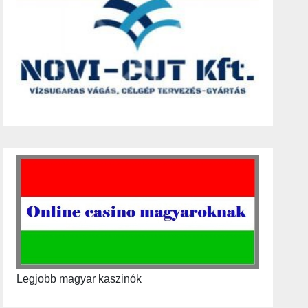
Legjobb magyar kaszinók