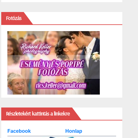
Fotózás
Részletekért kattintás a linkekre
Facebook
Honlap