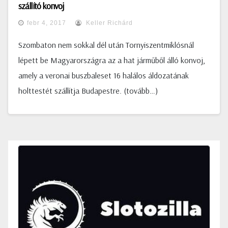
szállító konvoj
febr 4, 2017
Keller Richárd
Szombaton nem sokkal dél után Tornyiszentmiklósnál
lépett be Magyarországra az a hat járműből álló konvoj,
amely a veronai buszbaleset 16 halálos áldozatának
holttestét szállítja Budapestre. (tovább…)