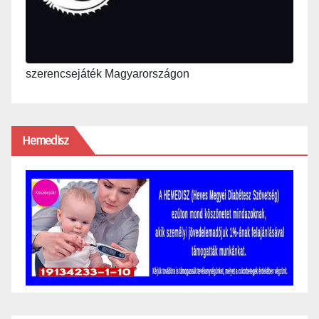
szerencsejáték Magyarországon
Hemedisz