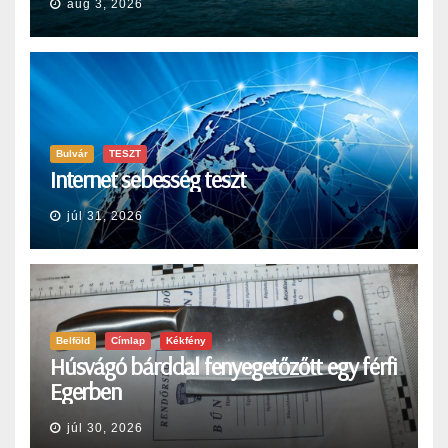
aug 3, 2026
Bulvár
TESZT
Internet sebesség teszt
júl 31, 2026
Belföld
Címlap
Kékfény
Húsvágó bárddal fenyegetőzőtt egy férfi
Egerben
júl 30, 2026