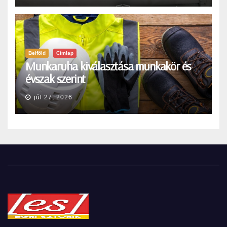
Belföld
Címlap
Munkaruha kiválasztása munkakör és
évszak szerint
júl 27, 2026