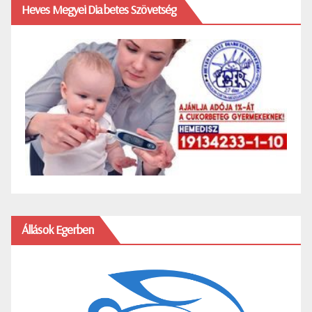
Heves Megyei Diabetes Szövetség
Állások Egerben