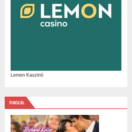
Lemon Kaszinó
Fotózás