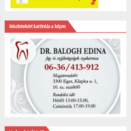
Részletekért kattintás a képre