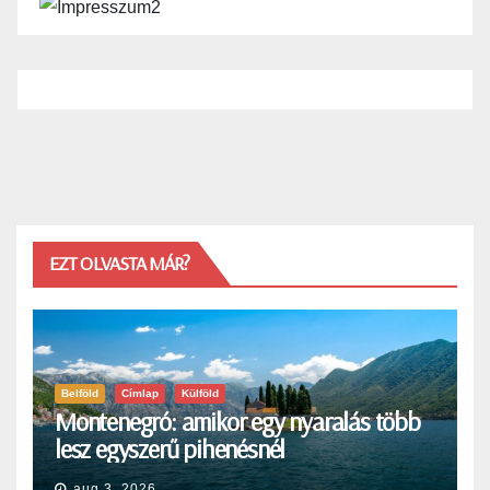
EZT OLVASTA MÁR?
Belföld
Címlap
Külföld
Montenegró: amikor egy nyaralás több
lesz egyszerű pihenésnél
aug 3, 2026