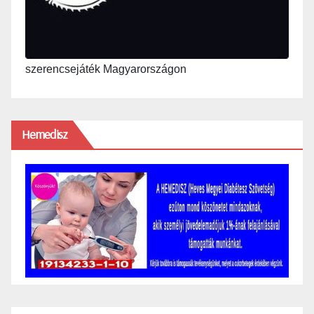
szerencsejáték Magyarországon
Hemedisz