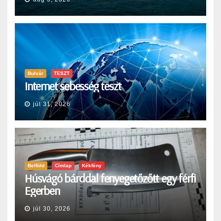
Bulvár
TESZT
Internet sebesség teszt
júl 31, 2026
Belföld
Címlap
Kékfény
Húsvágó bárddal fenyegetőzőtt egy férfi
Egerben
júl 30, 2026