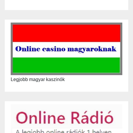
Legjobb magyar kaszinók