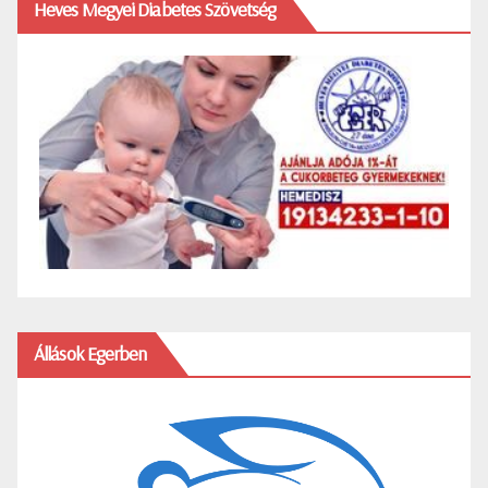
Heves Megyei Diabetes Szövetség
Állások Egerben