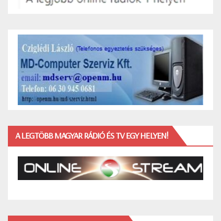
A LEGTÖBB MAGYAR RÁDIÓ ÉS TV EGY HELYEN!