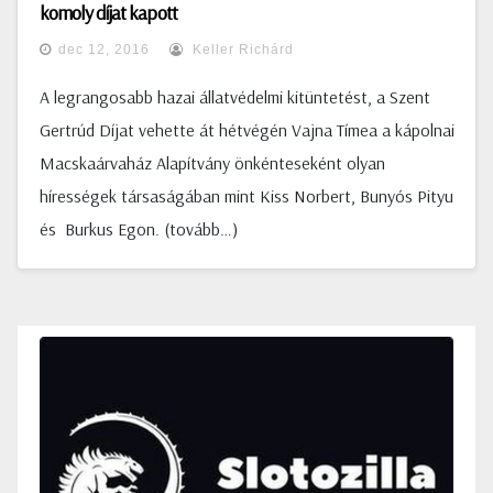
komoly díjat kapott
dec 12, 2016
Keller Richárd
A legrangosabb hazai állatvédelmi kitüntetést, a Szent
Gertrúd Díjat vehette át hétvégén Vajna Tímea a kápolnai
Macskaárvaház Alapítvány önkénteseként olyan
hírességek társaságában mint Kiss Norbert, Bunyós Pityu
és Burkus Egon. (tovább…)