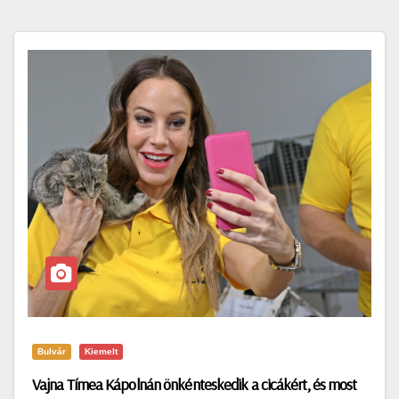
Bulvár
Kiemelt
Vajna Tímea Kápolnán önkénteskedik a cicákért, és most