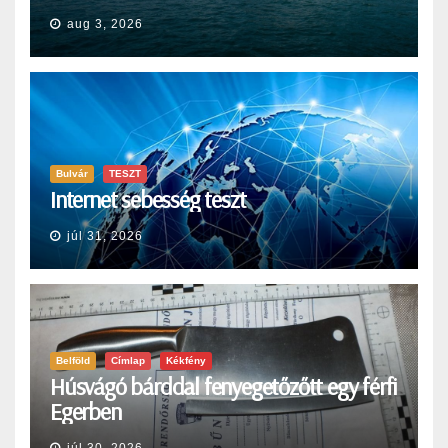
aug 3, 2026
Bulvár
TESZT
Internet sebesség teszt
júl 31, 2026
Belföld
Címlap
Kékfény
Húsvágó bárddal fenyegetőzőtt egy férfi
Egerben
júl 30, 2026