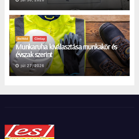
Belföld
Címlap
Munkaruha kiválasztása munkakör és
évszak szerint
júl 27, 2026