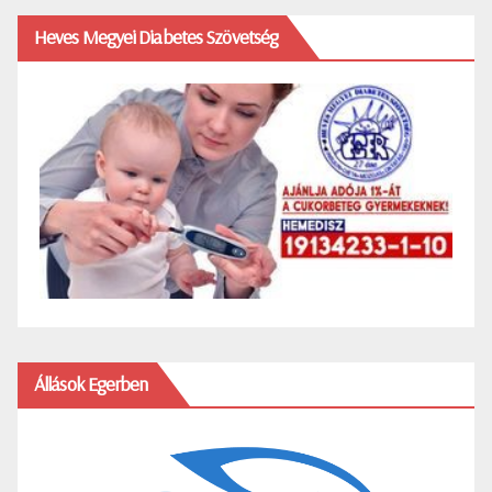
Heves Megyei Diabetes Szövetség
Állások Egerben