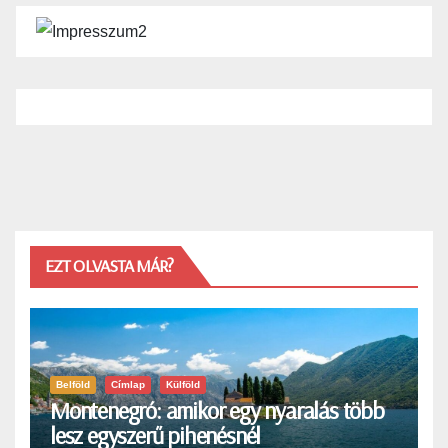
EZT OLVASTA MÁR?
Belföld
Címlap
Külföld
Montenegró: amikor egy nyaralás több
lesz egyszerű pihenésnél