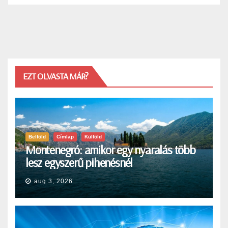
EZT OLVASTA MÁR?
Belföld
Címlap
Külföld
Montenegró: amikor egy nyaralás több
lesz egyszerű pihenésnél
aug 3, 2026