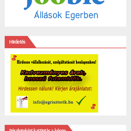
Hirdetés
Részletekért kattintás a képre