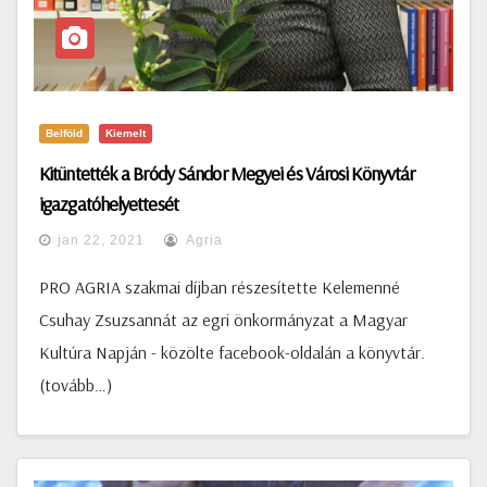
Belföld
Kiemelt
Kitüntették a Bródy Sándor Megyei és Városi Könyvtár
igazgatóhelyettesét
jan 22, 2021
Agria
PRO AGRIA szakmai díjban részesítette Kelemenné
Csuhay Zsuzsannát az egri önkormányzat a Magyar
Kultúra Napján - közölte facebook-oldalán a könyvtár.
(tovább…)