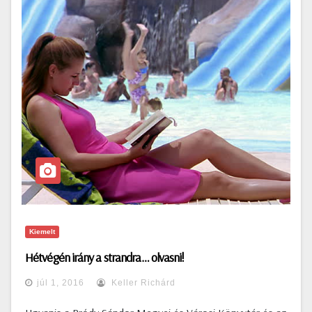
Kiemelt
Hétvégén irány a strandra… olvasni!
júl 1, 2016
Keller Richárd