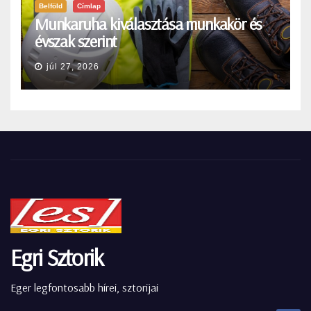
Belföld
Címlap
Munkaruha kiválasztása munkakör és
évszak szerint
júl 27, 2026
Egri Sztorik
Eger legfontosabb hírei, sztorijai