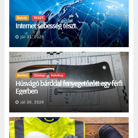
Bulvár
TESZT
Internet sebesség teszt
júl 31, 2026
Belföld
Címlap
Kékfény
Húsvágó bárddal fenyegetőzőtt egy férfi
Egerben
júl 30, 2026