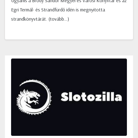
Ugyanis a Bródy Sándor Megyei és Városi Könyvtár és az
Egri Termál- és Strandfürdő idén is megnyitotta
strandkönyvtárát. (tovább…)