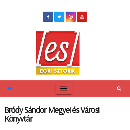
Skip
to
content
Bródy Sándor Megyei és Városi
Könyvtár