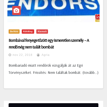
Belföld
Kékfény
Kiemelt
Bombával fenyegetőzött egy ismeretlen személy – A
rendőrség nem talált bombát
nov 22, 2018
Agria
Bombariadó miatt rendőrök vizsgálják át az Egri
Törvényszéket. Frissítés: Nem találtak bombát. (tovább…)