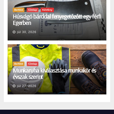
Belföld
Címlap
Kékfény
Húsvágó bárddal fenyegetőzőtt egy férfi
Egerben
júl 30, 2026
Belföld
Címlap
Munkaruha kiválasztása munkakör és
évszak szerint
júl 27, 2026