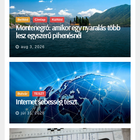
Belföld
Címlap
Külföld
Montenegró: amikor egy nyaralás több
lesz egyszerű pihenésnél
aug 3, 2026
Bulvár
TESZT
Internet sebesség teszt
júl 31, 2026