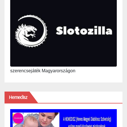
szerencsejáték Magyarországon
Hemedisz