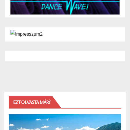
EZT OLVASTA MÁR?