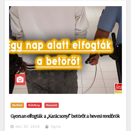
Belföld
Kékfény
Kiemelt
Gyorsan elfogták a „Karácsonyi” betörőt a hevesi rendőrök
dec 30, 2018
Agria