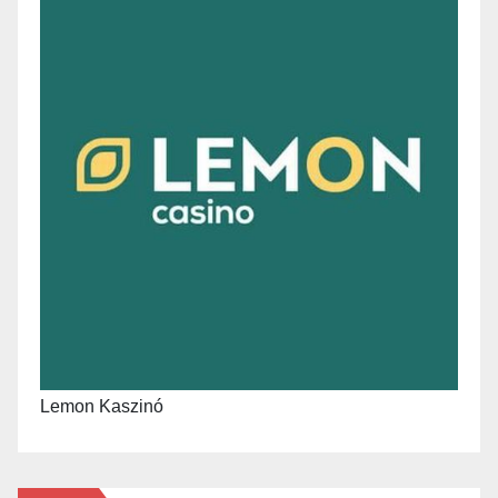
Lemon Kaszinó