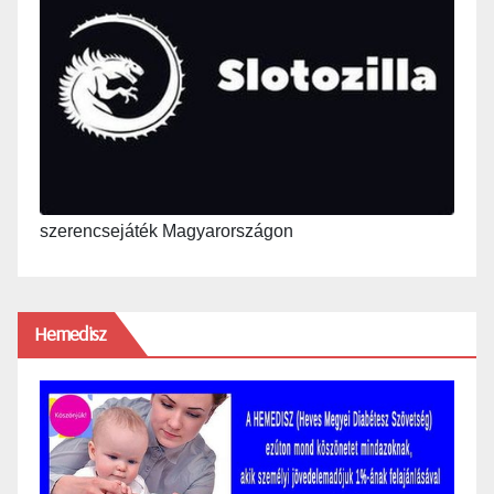
szerencsejáték Magyarországon
Hemedisz