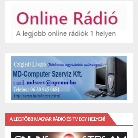
A LEGTÖBB MAGYAR RÁDIÓ ÉS TV EGY HELYEN!