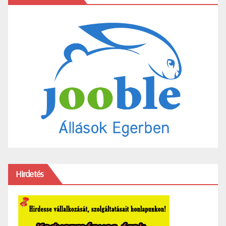
Hirdetés