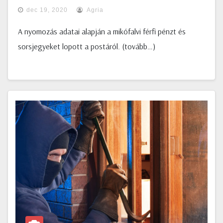
dec 19, 2020
Agria
A nyomozás adatai alapján a mikófalvi férfi pénzt és
sorsjegyeket lopott a postáról. (tovább…)