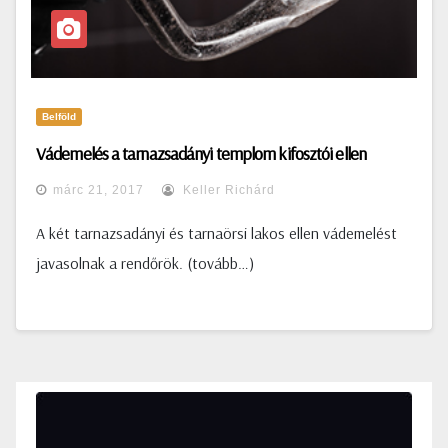
Belföld
Vádemelés a tarnazsadányi templom kifosztói ellen
márc 21, 2017
Keller Richárd
A két tarnazsadányi és tarnaörsi lakos ellen vádemelést
javasolnak a rendőrök. (tovább…)