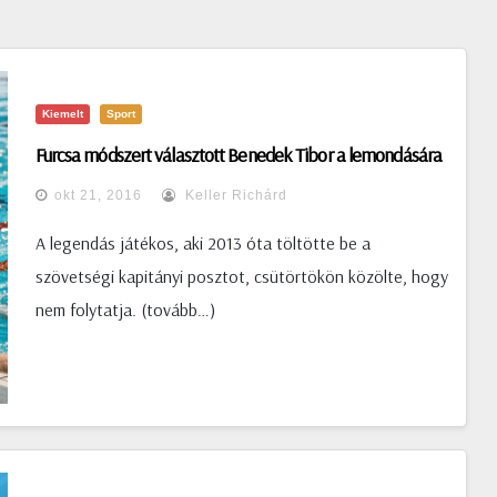
Kiemelt
Sport
Furcsa módszert választott Benedek Tibor a lemondására
okt 21, 2016
Keller Richárd
A legendás játékos, aki 2013 óta töltötte be a
szövetségi kapitányi posztot, csütörtökön közölte, hogy
nem folytatja. (tovább…)