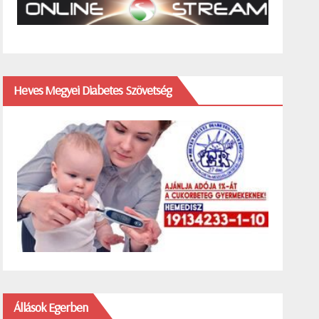
Heves Megyei Diabetes Szövetség
Állások Egerben