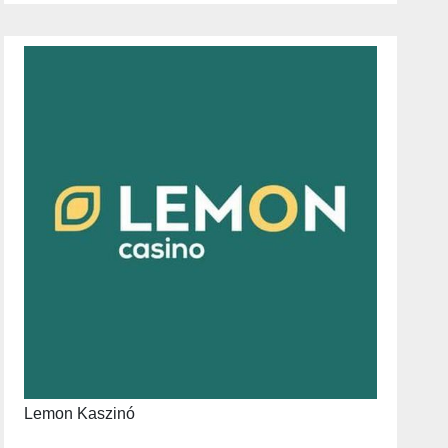
Lemon Kaszinó