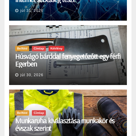
júl 31, 2026
Belföld
Címlap
Kékfény
Húsvágó bárddal fenyegetőzőtt egy férfi
Egerben
júl 30, 2026
Belföld
Címlap
Munkaruha kiválasztása munkakör és
évszak szerint