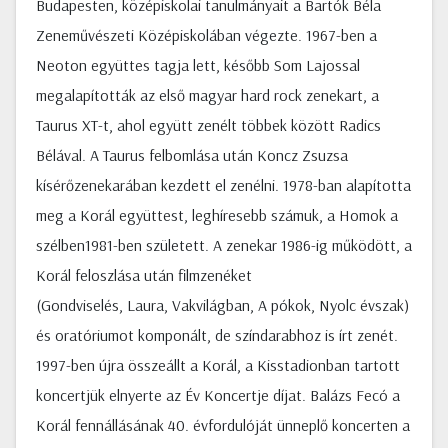
Budapesten, középiskolai tanulmányait a Bartók Béla
Zeneművészeti Középiskolában végezte. 1967-ben a
Neoton együttes tagja lett, később Som Lajossal
megalapították az első magyar hard rock zenekart, a
Taurus XT-t, ahol együtt zenélt többek között Radics
Bélával. A Taurus felbomlása után Koncz Zsuzsa
kísérőzenekarában kezdett el zenélni. 1978-ban alapította
meg a Korál együttest, leghíresebb számuk, a Homok a
szélben1981-ben született. A zenekar 1986-ig működött, a
Korál feloszlása után filmzenéket
(Gondviselés, Laura, Vakvilágban, A pókok, Nyolc évszak)
és oratóriumot komponált, de színdarabhoz is írt zenét.
1997-ben újra összeállt a Korál, a Kisstadionban tartott
koncertjük elnyerte az Év Koncertje díjat. Balázs Fecó a
Korál fennállásának 40. évfordulóját ünneplő koncerten a