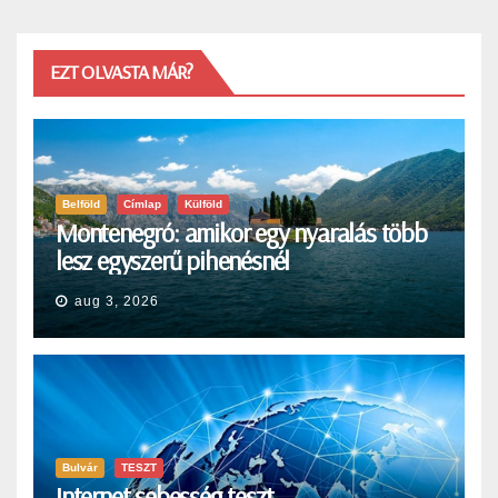
EZT OLVASTA MÁR?
Belföld
Címlap
Külföld
Montenegró: amikor egy nyaralás több
lesz egyszerű pihenésnél
aug 3, 2026
Bulvár
TESZT
Internet sebesség teszt