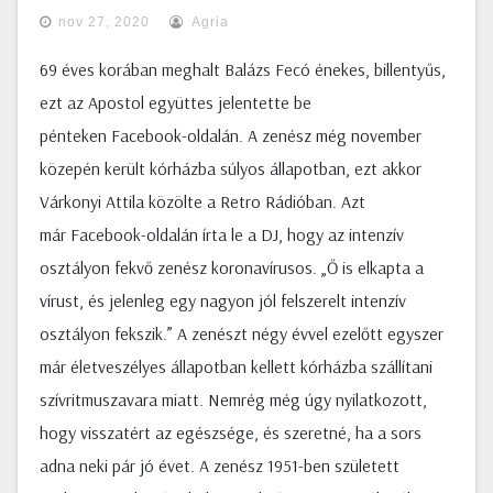
nov 27, 2020
Agria
69 éves korában meghalt Balázs Fecó énekes, billentyűs,
ezt az Apostol együttes jelentette be
pénteken Facebook-oldalán. A zenész még november
közepén került kórházba súlyos állapotban, ezt akkor
Várkonyi Attila közölte a Retro Rádióban. Azt
már Facebook-oldalán írta le a DJ, hogy az intenzív
osztályon fekvő zenész koronavírusos. „Ő is elkapta a
vírust, és jelenleg egy nagyon jól felszerelt intenzív
osztályon fekszik.” A zenészt négy évvel ezelőtt egyszer
már életveszélyes állapotban kellett kórházba szállítani
szívritmuszavara miatt. Nemrég még úgy nyilatkozott,
hogy visszatért az egészsége, és szeretné, ha a sors
adna neki pár jó évet. A zenész 1951-ben született