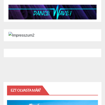
EZT OLVASTA MÁR?