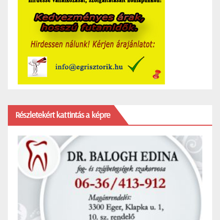
Részletekért kattintás a képre