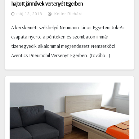
hajtott járművek versenyét Egerben
máj 13, 2018
Keller Richárd
A kecskeméti székhelyű Neumann János Egyetem Jok-Air
csapata nyerte a pénteken és szombaton immár
tizenegyedik alkalommal megrendezett Nemzetközi
Aventics Pneumobil Versenyt Egerben. (tovább…)