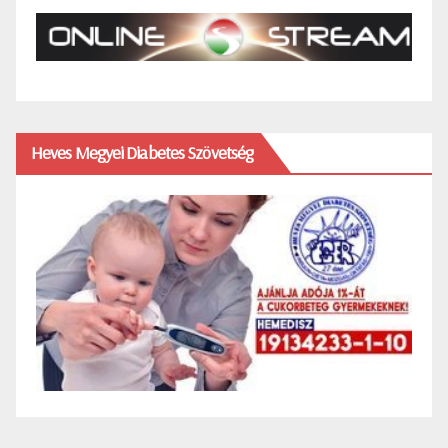
Heves Megyei Diabetes Szövetség