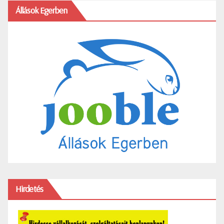
Állások Egerben
Hirdetés