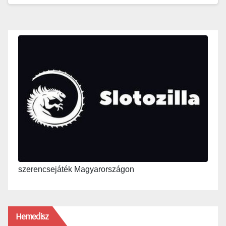
szerencsejáték Magyarországon
Hemedisz