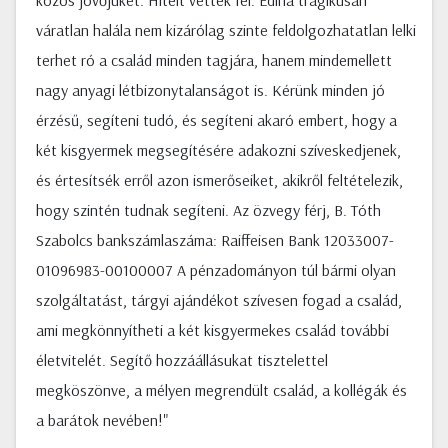
közös jövőjüket. Hitelt vettek fel. Edina tragikusan
váratlan halála nem kizárólag szinte feldolgozhatatlan lelki
terhet ró a család minden tagjára, hanem mindemellett
nagy anyagi létbizonytalanságot is. Kérünk minden jó
érzésű, segíteni tudó, és segíteni akaró embert, hogy a
két kisgyermek megsegítésére adakozni szíveskedjenek,
és értesítsék erről azon ismerőseiket, akikről feltételezik,
hogy szintén tudnak segíteni. Az özvegy férj, B. Tóth
Szabolcs bankszámlaszáma: Raiffeisen Bank 12033007-
01096983-00100007 A pénzadományon túl bármi olyan
szolgáltatást, tárgyi ajándékot szívesen fogad a család,
ami megkönnyítheti a két kisgyermekes család további
életvitelét. Segítő hozzáállásukat tisztelettel
megköszönve, a mélyen megrendült család, a kollégák és
a barátok nevében!"