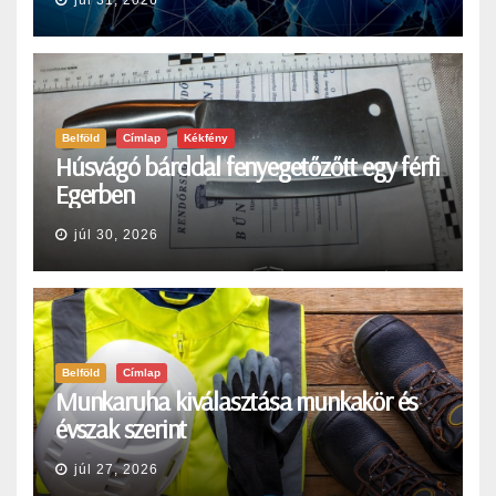
Belföld
Címlap
Kékfény
Húsvágó bárddal fenyegetőzőtt egy férfi
Egerben
júl 30, 2026
Belföld
Címlap
Munkaruha kiválasztása munkakör és
évszak szerint
júl 27, 2026