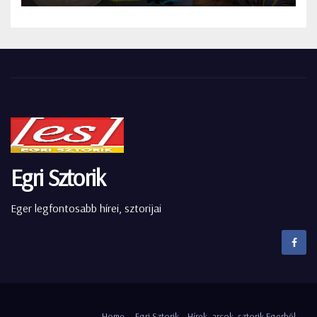
Egri Sztorik
Eger legfontosabb hírei, sztorijai
Home
Egri Sztorik – Hírek, arcok, sztorik Egerből