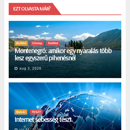
EZT OLVASTA MÁR?
Belföld
Címlap
Külföld
Montenegró: amikor egy nyaralás több
lesz egyszerű pihenésnél
aug 3, 2026
Bulvár
TESZT
Internet sebesség teszt
júl 31, 2026