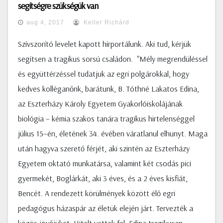
segítségre szükségük van
aug 4, 2017
Keller Richárd
Szívszorító levelet kapott hírportálunk. Aki tud, kérjük
segítsen a tragikus sorsú családon. "Mély megrendüléssel
és együttérzéssel tudatjuk az egri polgárokkal, hogy
kedves kolléganőnk, barátunk, B. Tóthné Lakatos Edina,
az Eszterházy Károly Egyetem Gyakorlóiskolájának
biológia – kémia szakos tanára tragikus hirtelenséggel
július 15–én, életének 34. évében váratlanul elhunyt. Maga
után hagyva szerető férjét, aki szintén az Eszterházy
Egyetem oktató munkatársa, valamint két csodás pici
gyermekét, Boglárkát, aki 3 éves, és a 2 éves kisfiát,
Bencét. A rendezett körülmények között élő egri
pedagógus házaspár az életük elején járt. Tervezték a