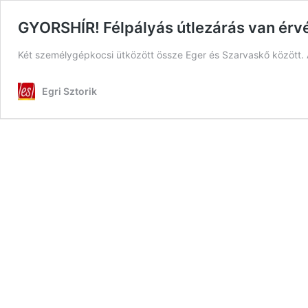
GYORSHÍR! Félpályás útlezárás van érv
Két személygépkocsi ütközött össze Eger és Szarvaskő között. A
Egri Sztorik