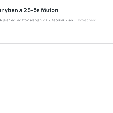
ényben a 25-ös főúton
GYORSHÍR
 jelenlegi adatok alapján 2017. február 2-án …
Bővebben:
Félpályás
útlezárás
van
érvénybe
a
25-
ös
főúton