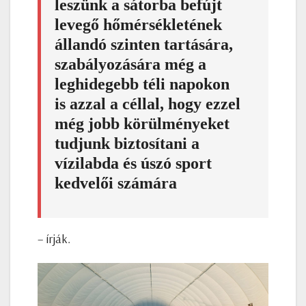
leszünk a sátorba befújt
levegő hőmérsékletének
állandó szinten tartására,
szabályozására még a
leghidegebb téli napokon
is azzal a céllal, hogy ezzel
még jobb körülményeket
tudjunk biztosítani a
vízilabda és úszó sport
kedvelői számára
– írják.