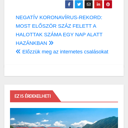
Bejegyzés
NEGATÍV KORONAVÍRUS-REKORD:
navigáció
MOST ELŐSZÖR SZÁZ FELETT A
HALOTTAK SZÁMA EGY NAP ALATT
HAZÁNKBAN
Előzzük meg az internetes csalásokat
EZ IS ÉRDEKELHETI