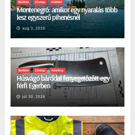
Belföld
Címlap
Külföld
Montenegró: amikor egy nyaralás több
lesz egyszerű pihenésnél
aug 3, 2026
Belföld
Címlap
Kékfény
Húsvágó bárddal fenyegetőzőtt egy
férfi Egerben
júl 30, 2026