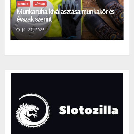
Belföld
Címlap
Munkaruha kiválasztása munkakör és
évszak szerint
júl 27, 2026