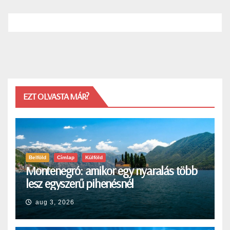
EZT OLVASTA MÁR?
Belföld
Címlap
Külföld
Montenegró: amikor egy nyaralás több
lesz egyszerű pihenésnél
aug 3, 2026