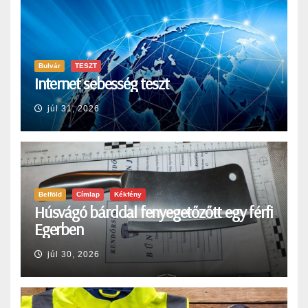
Bulvár
TESZT
Internet sebesség teszt
júl 31, 2026
Belföld
Címlap
Kékfény
Húsvágó bárddal fenyegetőzőtt egy férfi
Egerben
júl 30, 2026