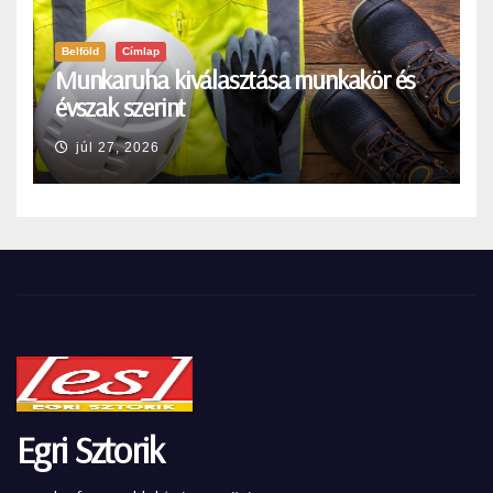
Belföld
Címlap
Munkaruha kiválasztása munkakör és
évszak szerint
júl 27, 2026
Egri Sztorik